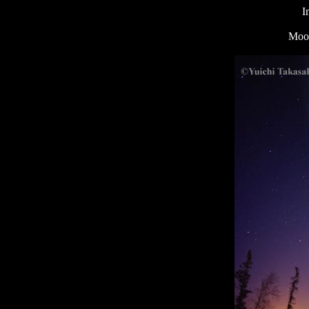
I
Moon